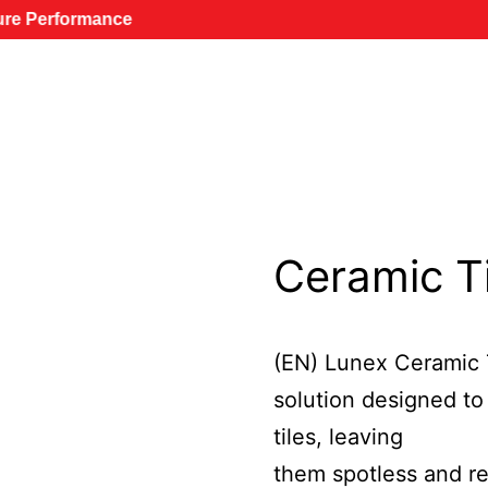
rmance
Ceramic T
(EN) Lunex Ceramic T
solution designed to
tiles, leaving
them spotless and ref