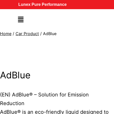
Lunex Pure Performance
Home
/
Car Product
/ AdBlue
AdBlue
(EN) AdBlue® – Solution for Emission
Reduction
AdBlue® is an eco-friendly liquid designed to